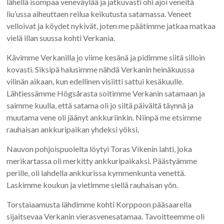
lähellä isompaa veneväylää ja jatkuvasti ohi ajoi veneitä
liu’ussa aiheuttaen reilua keikutusta satamassa. Veneet
velloivat ja köydet nykivät, joten me päätimme jatkaa matkaa
vielä illan suussa kohti Verkania.
Kävimme Verkanilla jo viime kesänä ja pidimme siitä silloin
kovasti. Siksipä halusimme nähdä Verkanin heinäkuussa
vilinän aikaan, kun edellinen visiitti sattui kesäkuulle.
Lähtiessämme Högsårasta soitimme Verkanin satamaan ja
saimme kuulla, että satama oli jo siltä päivältä täynnä ja
muutama vene oli jäänyt ankkuriinkin. Niinpä me etsimme
rauhaisan ankkuripaikan yhdeksi yöksi.
Nauvon pohjoispuolelta löytyi Toras Vikenin lahti, joka
merikartassa oli merkitty ankkuripaikaksi. Päästyämme
perille, oli lahdella ankkurissa kymmenkunta venettä.
Laskimme koukun ja vietimme siellä rauhaisan yön.
Torstaiaamusta lähdimme kohti Korppoon pääsaarella
sijaitsevaa Verkanin vierasvenesatamaa. Tavoitteemme oli