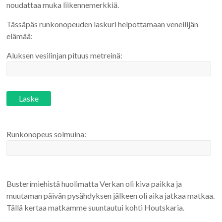
noudattaa muka liikennemerkkiä.
Tässäpäs runkonopeuden laskuri helpottamaan veneilijän
elämää:
Aluksen vesilinjan pituus metreinä:
Runkonopeus solmuina:
Busterimiehistä huolimatta Verkan oli kiva paikka ja
muutaman päivän pysähdyksen jälkeen oli aika jatkaa matkaa.
Tällä kertaa matkamme suuntautui kohti Houtskaria.