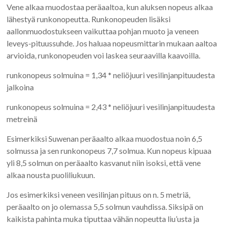
Vene alkaa muodostaa peräaaltoa, kun aluksen nopeus alkaa
lähestyä runkonopeutta. Runkonopeuden lisäksi
aallonmuodostukseen vaikuttaa pohjan muoto ja veneen
leveys-pituussuhde. Jos haluaa nopeusmittarin mukaan aaltoa
arvioida, runkonopeuden voi laskea seuraavilla kaavoilla.
runkonopeus solmuina = 1,34 * neliöjuuri vesilinjanpituudesta
jalkoina
runkonopeus solmuina = 2,43 * neliöjuuri vesilinjanpituudesta
metreinä
Esimerkiksi Suwenan peräaalto alkaa muodostua noin 6,5
solmussa ja sen runkonopeus 7,7 solmua. Kun nopeus kipuaa
yli 8,5 solmun on peräaalto kasvanut niin isoksi, että vene
alkaa nousta puoliliukuun.
Jos esimerkiksi veneen vesilinjan pituus on n. 5 metriä,
peräaalto on jo olemassa 5,5 solmun vauhdissa. Siksipä on
kaikista pahinta muka tiputtaa vähän nopeutta liu’usta ja