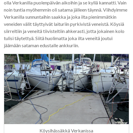
olla Verkanilla puolenpäivän aikoihin ja se kyllä kannatti. Vain
noin tuntia myöhemmin oli satama jälleen täynnä. Viihdyimme
Verkanilla sunnuntaihin saakka ja joka ilta pienimmätkin
veneiden välit täyttyivät laituriin pyrkivistä veneistä. Köysiä
siirreltiin ja veneitä tiivisteltiin ahkerasti, jotta jokainen kolo
tulisi täytettyä. Siitä huolimatta joka ilta veneitä joutui
jäämään sataman edustalle ankkuriin.
Köysihässäkkä Verkanissa