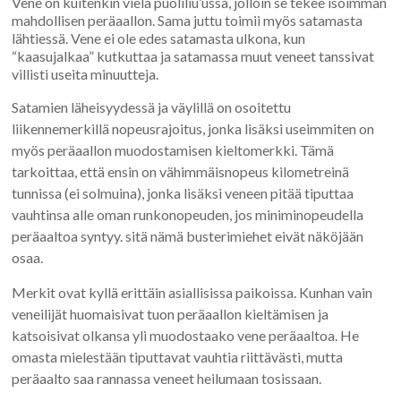
Vene on kuitenkin vielä puoliliu’ussa, jolloin se tekee isoimman
mahdollisen peräaallon. Sama juttu toimii myös satamasta
lähtiessä. Vene ei ole edes satamasta ulkona, kun
“kaasujalkaa” kutkuttaa ja satamassa muut veneet tanssivat
villisti useita minuutteja.
Satamien läheisyydessä ja väylillä on osoitettu
liikennemerkillä nopeusrajoitus, jonka lisäksi useimmiten on
myös peräaallon muodostamisen kieltomerkki. Tämä
tarkoittaa, että ensin on vähimmäisnopeus kilometreinä
tunnissa (ei solmuina), jonka lisäksi veneen pitää tiputtaa
vauhtinsa alle oman runkonopeuden, jos miniminopeudella
peräaaltoa syntyy. sitä nämä busterimiehet eivät näköjään
osaa.
Merkit ovat kyllä erittäin asiallisissa paikoissa. Kunhan vain
veneilijät huomaisivat tuon peräaallon kieltämisen ja
katsoisivat olkansa yli muodostaako vene peräaaltoa. He
omasta mielestään tiputtavat vauhtia riittävästi, mutta
peräaalto saa rannassa veneet heilumaan tosissaan.