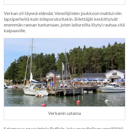
Verkan oli täynnä elämää. Veneilijöiden joukkoon mahtui niin
lapsiperheitä kuin bileporukoitakin. Bilettäjät keskittyivät
enemmän rannan tuntumaan, joten laitureilta löytyi rauhaa sitä
kaipaaville.
Verkanin satama
Satamassa on ravintola Buffalo, joka on pullollaan veneilijöitä