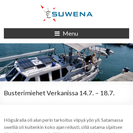
Skip
to
content
S/Y
Menu
Suwena
Busterimiehet Verkanissa 14.7. – 18.7.
Högsåralla oli alun perin tarkoitus viipyä yön yli. Satamassa
swelliä oli kuitenkin koko ajan reilusti, sillä satama sijaitsee