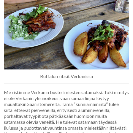
Buffalon ribsit Verkanissa
Me ristimme Verkanin busterimiesten satamaksi. Toki nimitys
ei ole Verkanin yksinoikeus, vaan samaa linjaa löytyy
muualtakin Saaristomereltä. Tämä “kunniamaininta” tulee
siitä, etteivät pienveneillä, erityisesti alumiiniveneillä,
porhaltavat tyypit ota pätkääkään huomioon muita
satamassa olevia veneitä. He tulevat satamaan täydessä
liu’ussa ja pudottavat vauhtinsa omasta mielestään riittävästi.