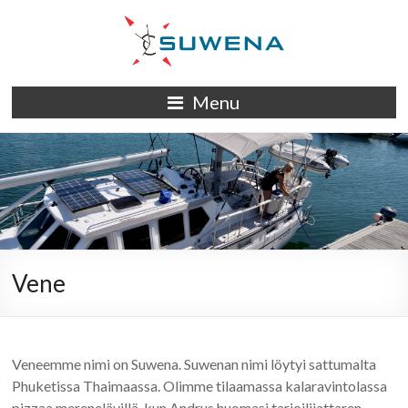
Skip
to
content
S/Y
Menu
Suwena
Vene
Veneemme nimi on Suwena. Suwenan nimi löytyi sattumalta
Phuketissa Thaimaassa. Olimme tilaamassa kalaravintolassa
pizzaa merenelävillä, kun Andrus huomasi tarjoilijattaren