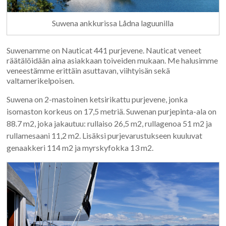
Suwena ankkurissa Lådna laguunilla
Suwenamme on Nauticat 441 purjevene. Nauticat veneet
räätälöidään aina asiakkaan toiveiden mukaan. Me halusimme
veneestämme erittäin asuttavan, viihtyisän sekä
valtamerikelpoisen.
Suwena on 2-mastoinen ketsirikattu purjevene, jonka
isomaston korkeus on 17,5 metriä. Suwenan purjepinta-ala on
88.7 m2, joka jakautuu: rullaiso 26,5 m2, rullagenoa 51 m2 ja
rullamesaani 11,2 m2. Lisäksi purjevarustukseen kuuluvat
genaakkeri 114 m2 ja myrskyfokka 13 m2.