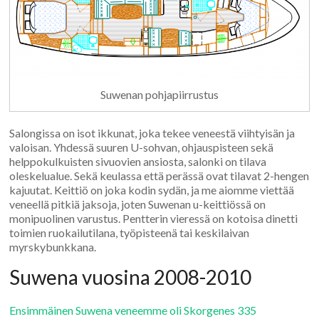
Suwenan pohjapiirrustus
Salongissa on isot ikkunat, joka tekee veneestä viihtyisän ja
valoisan. Yhdessä suuren U-sohvan, ohjauspisteen sekä
helppokulkuisten sivuovien ansiosta, salonki on tilava
oleskelualue. Sekä keulassa että perässä ovat tilavat 2-hengen
kajuutat. Keittiö on joka kodin sydän, ja me aiomme viettää
veneellä pitkiä jaksoja, joten Suwenan u-keittiössä on
monipuolinen varustus. Pentterin vieressä on kotoisa dinetti
toimien ruokailutilana, työpisteenä tai keskilaivan
myrskybunkkana.
Suwena vuosina 2008-2010
Ensimmäinen Suwena veneemme oli Skorgenes 335