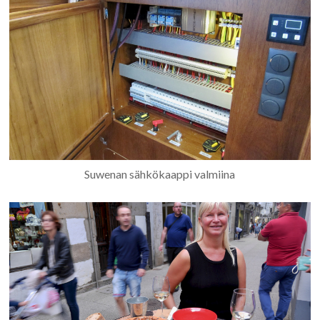
Suwenan sähkökaappi valmiina