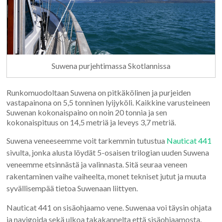
Suwena purjehtimassa Skotlannissa
Runkomuodoltaan Suwena on pitkäkölinen ja purjeiden
vastapainona on 5,5 tonninen lyijyköli. Kaikkine varusteineen
Suwenan kokonaispaino on noin 20 tonnia ja sen
kokonaispituus on 14,5 metriä ja leveys 3,7 metriä.
Suwena veneeseemme voit tarkemmin tutustua
Nauticat 441
sivulta, jonka alusta löydät 5-osaisen trilogian uuden Suwena
veneemme etsinnästä ja valinnasta. Sitä seuraa veneen
rakentaminen vaihe vaiheelta, monet tekniset jutut ja muuta
syvällisempää tietoa Suwenaan liittyen.
Nauticat 441 on sisäohjaamo vene. Suwenaa voi täysin ohjata
ja navigoida sekä ulkoa takakannelta että sisäohjaamosta.