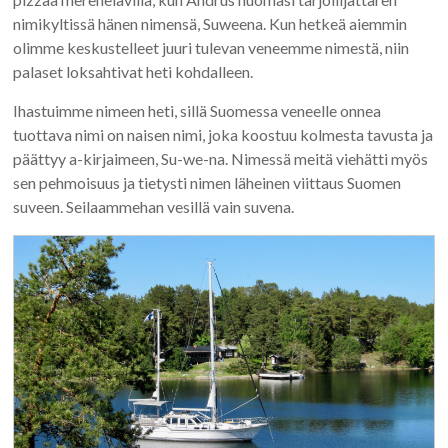
nimikyltissä hänen nimensä, Suweena. Kun hetkeä aiemmin
olimme keskustelleet juuri tulevan veneemme nimestä, niin
palaset loksahtivat heti kohdalleen.
Ihastuimme nimeen heti, sillä Suomessa veneelle onnea
tuottava nimi on naisen nimi, joka koostuu kolmesta tavusta ja
päättyy a-kirjaimeen, Su-we-na. Nimessä meitä viehätti myös
sen pehmoisuus ja tietysti nimen läheinen viittaus Suomen
suveen. Seilaammehan vesillä vain suvena.