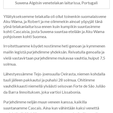
Suwena Algésin venetelakan laiturissa, Portugali
Yllätykseksemme telakalla oli ollut toinenkin suomalaisvene
Aku Wama, ja Robert ja me olimmekin ainoat yöpyjät tänä
yönä telakanlaiturissa ennen kuin kumpikin suuntasimme
kohti Cascaisia, josta Suwena suuntaa etelään ja Aku Wama
pohjoiseen kohti Suomea.
Irroitettuamme köydet nostimme heti genoan ja kymmenen
mailin legistä purjehdimme yhdeksän. Reivatulla genoalla ja
vielä vastavirtaan purjehdimme mukavaa vauhtia, huiput 7,5
solmua.
Lähestyessämme Tejo-joensuulla Oeirasta, niemen kohdalla
tuuli jälleen pakkautui ja puhalsi 28 solmua. Ohitimme
vauhdikkaasti niemellä ylväästi seisovan Forte de São Julião
da Barra linnoituksen, joka vartioi Lissabonia.
Purjehdimme neljän muun veneen kanssa, kaikilla
suuntanamme Cascais. Aina kun vähintään kaksi venettä