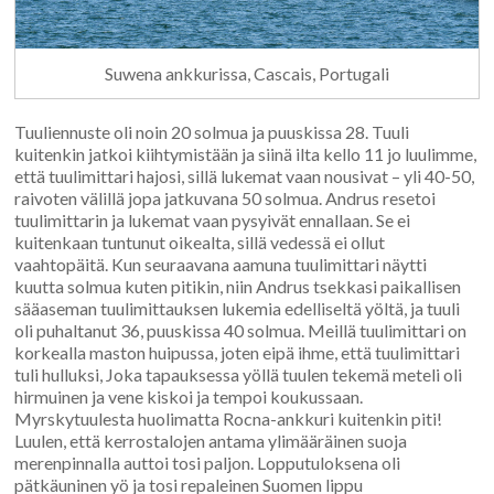
Suwena ankkurissa, Cascais, Portugali
Tuuliennuste oli noin 20 solmua ja puuskissa 28. Tuuli
kuitenkin jatkoi kiihtymistään ja siinä ilta kello 11 jo luulimme,
että tuulimittari hajosi, sillä lukemat vaan nousivat – yli 40-50,
raivoten välillä jopa jatkuvana 50 solmua. Andrus resetoi
tuulimittarin ja lukemat vaan pysyivät ennallaan. Se ei
kuitenkaan tuntunut oikealta, sillä vedessä ei ollut
vaahtopäitä. Kun seuraavana aamuna tuulimittari näytti
kuutta solmua kuten pitikin, niin Andrus tsekkasi paikallisen
sääaseman tuulimittauksen lukemia edelliseltä yöltä, ja tuuli
oli puhaltanut 36, puuskissa 40 solmua. Meillä tuulimittari on
korkealla maston huipussa, joten eipä ihme, että tuulimittari
tuli hulluksi, Joka tapauksessa yöllä tuulen tekemä meteli oli
hirmuinen ja vene kiskoi ja tempoi koukussaan.
Myrskytuulesta huolimatta Rocna-ankkuri kuitenkin piti!
Luulen, että kerrostalojen antama ylimääräinen suoja
merenpinnalla auttoi tosi paljon. Lopputuloksena oli
pätkäuninen yö ja tosi repaleinen Suomen lippu