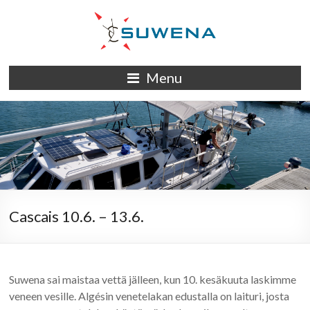
Skip
to
content
S/Y
Menu
Suwena
Cascais 10.6. – 13.6.
Suwena sai maistaa vettä jälleen, kun 10. kesäkuuta laskimme
veneen vesille. Algésin venetelakan edustalla on laituri, josta