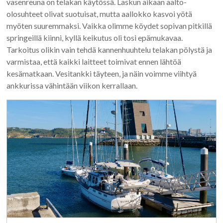
vasenreuna on telakan käytössä. Laskun aikaan aalto-
olosuhteet olivat suotuisat, mutta aallokko kasvoi yötä
myöten suuremmaksi. Vaikka olimme köydet sopivan pitkillä
springeillä kiinni, kyllä keikutus oli tosi epämukavaa.
Tarkoitus olikin vain tehdä kannenhuuhtelu telakan pölystä ja
varmistaa, että kaikki laitteet toimivat ennen lähtöä
kesämatkaan. Vesitankki täyteen, ja näin voimme viihtyä
ankkurissa vähintään viikon kerrallaan.