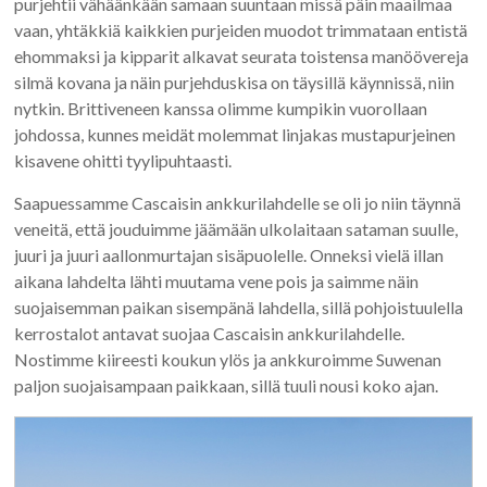
purjehtii vähäänkään samaan suuntaan missä päin maailmaa
vaan, yhtäkkiä kaikkien purjeiden muodot trimmataan entistä
ehommaksi ja kipparit alkavat seurata toistensa manöövereja
silmä kovana ja näin purjehduskisa on täysillä käynnissä, niin
nytkin. Brittiveneen kanssa olimme kumpikin vuorollaan
johdossa, kunnes meidät molemmat linjakas mustapurjeinen
kisavene ohitti tyylipuhtaasti.
Saapuessamme Cascaisin ankkurilahdelle se oli jo niin täynnä
veneitä, että jouduimme jäämään ulkolaitaan sataman suulle,
juuri ja juuri aallonmurtajan sisäpuolelle. Onneksi vielä illan
aikana lahdelta lähti muutama vene pois ja saimme näin
suojaisemman paikan sisempänä lahdella, sillä pohjoistuulella
kerrostalot antavat suojaa Cascaisin ankkurilahdelle.
Nostimme kiireesti koukun ylös ja ankkuroimme Suwenan
paljon suojaisampaan paikkaan, sillä tuuli nousi koko ajan.