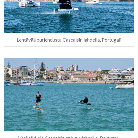
Lentävää purjehdusta Cascaisin lahdella, Portugali
Vesileikkejä Cascaisin ankkurilahdella, Portugali