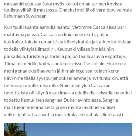
mesaaninhuipussa, joka myös kertoi oman tarinan kovista
tuulista ylhäällä mastossa. Onneksi meillä oli varalippu vaihtaa
liehumaan Suwenaan.
Kun tuuli lauantaiaamulla laantui, vietimme Cascaisissa pari
mahtavaa päivää. Cascais on kuin nukkekoti; paljon
kukkaistutuksia, romanttisia kävelykatuja ja kaiken kaikkiaan
todella viihtyisä ilmapiiri. Kaupunki vilisee ihmisiä niin
paikallisia, turisteja ja todella paljon täällä asuvia expatteja.
Tämä oli meidän kolmas ankkurireissu Cascaisiin. Eka kerta
meni genaakkerihaaverin jälkimainingeissa, toinen kerta
kävimme täällä syyspurjehduksellamme ja nyt tuntuikin, että
tulemme tutuille mestoille. Näin ollen yksi Cascaisin
tavoitteista oli käydä nauttimassa edellisellä reissulla huipuksi
todettu kannullinen sangriaa Duke ravintolassa. Sangria
maistuikin erinomaiselta ja sen myötä uivat herkulliset
valkosipulikatkaravut ja mustekalarenkaat alas liukkaasti.