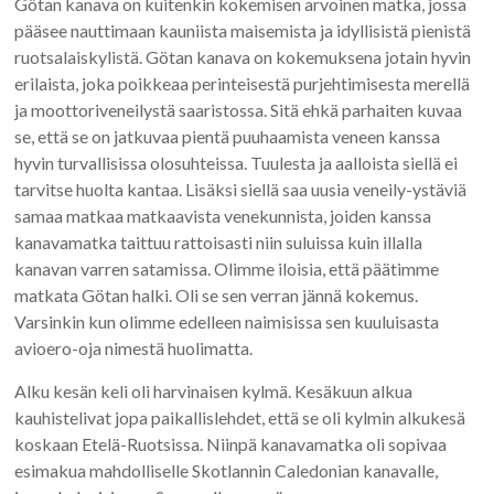
Götan kanava on kuitenkin kokemisen arvoinen matka, jossa
pääsee nauttimaan kauniista maisemista ja idyllisistä pienistä
ruotsalaiskylistä. Götan kanava on kokemuksena jotain hyvin
erilaista, joka poikkeaa perinteisestä purjehtimisesta merellä
ja moottoriveneilystä saaristossa. Sitä ehkä parhaiten kuvaa
se, että se on jatkuvaa pientä puuhaamista veneen kanssa
hyvin turvallisissa olosuhteissa. Tuulesta ja aalloista siellä ei
tarvitse huolta kantaa. Lisäksi siellä saa uusia veneily-ystäviä
samaa matkaa matkaavista venekunnista, joiden kanssa
kanavamatka taittuu rattoisasti niin suluissa kuin illalla
kanavan varren satamissa. Olimme iloisia, että päätimme
matkata Götan halki. Oli se sen verran jännä kokemus.
Varsinkin kun olimme edelleen naimisissa sen kuuluisasta
avioero-oja nimestä huolimatta.
Alku kesän keli oli harvinaisen kylmä. Kesäkuun alkua
kauhistelivat jopa paikallislehdet, että se oli kylmin alkukesä
koskaan Etelä-Ruotsissa. Niinpä kanavamatka oli sopivaa
esimakua mahdolliselle Skotlannin Caledonian kanavalle,