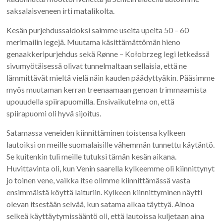
saksalaisveneen irti matalikolta.
Kesän purjehdussaldoksi saimme useita upeita 50 – 60
merimailin legejä. Muutama käsittämättömän hieno
genaakkeripurjehdus sekä Rønne – Kołobrzeg legi letkeässä
sivumyötäisessä olivat tunnelmaltaan sellaisia, että ne
lämmittävät mieltä vielä näin kauden päädyttyäkin. Pääsimme
myös muutaman kerran treenaamaan genoan trimmaamista
upouudella spiirapuomilla. Ensivaikutelma on, että
spiirapuomi oli hyvä sijoitus.
Satamassa veneiden kiinnittäminen toistensa kylkeen
lautoiksi on meille suomalaisille vähemmän tunnettu käytäntö.
Se kuitenkin tuli meille tutuksi tämän kesän aikana.
Huvittavinta oli, kun Venin saarella kylkeemme oli kiinnittynyt
jo toinen vene, vaikka itse olimme kiinnittämässä vasta
ensimmäistä köyttä laituriin. Kylkeen kiinnittyminen näytti
olevan itsestään selvää, kun satama alkaa täyttyä. Ainoa
selkeä käyttäytymissääntö oli, että lautoissa kuljetaan aina