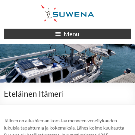
Skip
to
content
S/Y
Menu
Suwena
Eteläinen Itämeri
Jälleen on aika hieman koostaa menneen veneilykauden
lukuisia tapahtumia ja kokemuksia. Lähes kolme kuukautta
Suwena oli kesäkotinamme, kun matkasimme 1215