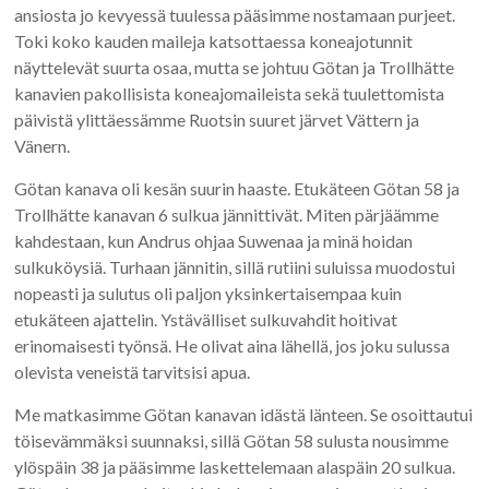
ansiosta jo kevyessä tuulessa pääsimme nostamaan purjeet.
Toki koko kauden maileja katsottaessa koneajotunnit
näyttelevät suurta osaa, mutta se johtuu Götan ja Trollhätte
kanavien pakollisista koneajomaileista sekä tuulettomista
päivistä ylittäessämme Ruotsin suuret järvet Vättern ja
Vänern.
Götan kanava oli kesän suurin haaste. Etukäteen Götan 58 ja
Trollhätte kanavan 6 sulkua jännittivät. Miten pärjäämme
kahdestaan, kun Andrus ohjaa Suwenaa ja minä hoidan
sulkuköysiä. Turhaan jännitin, sillä rutiini suluissa muodostui
nopeasti ja sulutus oli paljon yksinkertaisempaa kuin
etukäteen ajattelin. Ystävälliset sulkuvahdit hoitivat
erinomaisesti työnsä. He olivat aina lähellä, jos joku sulussa
olevista veneistä tarvitsisi apua.
Me matkasimme Götan kanavan idästä länteen. Se osoittautui
töisevämmäksi suunnaksi, sillä Götan 58 sulusta nousimme
ylöspäin 38 ja pääsimme laskettelemaan alaspäin 20 sulkua.