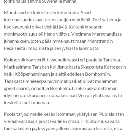
jonne haluaisimme Suwenalla mennä.
Marstrand oli koko kesän kohokohta. Saari
kokonaisuudessaan tarjosi paljon nähtävää. Toki satama ja
itse kaupunki olivat viehättäviä. Kuitenkin saaren
monimuotoisuus oli hieno yllätys. Vietimme Marstrandissa
juhannuksen, joten pääsimme nauttimaan Marstrandin
kesäisestä ilmapiiristä ja sen jylhästä luonnosta.
Kolme viikkoa vierähti vauhdikkaasti eri puolella Tanskaa.
Matkasimme Tanskan koillisnurkasta Skagenista Kattegatin
halki Kööpenhaminaan ja sieltä edelleen Bornholmiin.
Tanskasta mieleenpainuvimmat paikat olivat molemmat
upeat saaret, Anholt ja Bornholm. Lisäksi uskomattoman
idyllinen, pikkuruinen ruotsalaissaari Ven oli yllättävä löytö
keskellä Juutinraumaa.
Puola tarjosi meille kesän isoimman yllätyksen. Puolalaisten
vieraanvaraisuus ja ystävällinen ilmapiiri tuntui mukavalta
tanskalaisten jäykkyyden jälkeen. Suorastaan harmitti, että