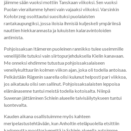
jäimme sään vuoksi mottiin Tanskaan viikoksi. Sen vuoksi
Puolan vierailumme lyheni vain vajaaksi viikoksi. Varsinkin
Kołobrzeg osoittautui suosituksi puolalaisten
rantakaupungiksi, jossa iloisia ihmisiä kuljeskeli ympäriinsä
nauttien hiekkarannasta ja lukuisten kalaravintoloiden
antimista.
Pohjoissaksan Itämeren puoleinen rannikko tulee useimmille
veneilijöille tutuksi vain siirtopurjehduksella Kielin kanavaan.
Me onneksi ehdimme tutustua pohjoissaksalaiseen
veneilykulttuuriin kolmen viikon ajan, joka oli todella antoisaa.
Pelkästään Rügenin saarella olisi kulunut helposti pari viikkoa,
jos aikataulu olisi sen sallinut. Pohjoissaksalaisten leppoisa
elämänasenne tuntui meistä todella kotoisalta. Niinpä
Suwenan jättäminen Schlein alueelle talvisäilytykseen tuntui
luontevalta.
Kauden aikana osallistuimme myös kahteen
meripelastustehtävään, kun Anholtin eteläpuolella etsittiin
kadonnutta moottorivenettä ja Schlein alueella autoimme