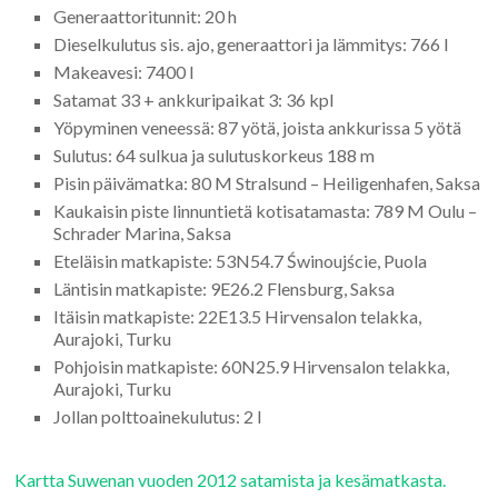
Generaattoritunnit: 20 h
Dieselkulutus sis. ajo, generaattori ja lämmitys: 766 l
Makeavesi: 7400 l
Satamat 33 + ankkuripaikat 3: 36 kpl
Yöpyminen veneessä: 87 yötä, joista ankkurissa 5 yötä
Sulutus: 64 sulkua ja sulutuskorkeus 188 m
Pisin päivämatka: 80 M Stralsund – Heiligenhafen, Saksa
Kaukaisin piste linnuntietä kotisatamasta: 789 M Oulu –
Schrader Marina, Saksa
Eteläisin matkapiste: 53N54.7 Świnoujście, Puola
Läntisin matkapiste: 9E26.2 Flensburg, Saksa
Itäisin matkapiste: 22E13.5 Hirvensalon telakka,
Aurajoki, Turku
Pohjoisin matkapiste: 60N25.9 Hirvensalon telakka,
Aurajoki, Turku
Jollan polttoainekulutus: 2 l
Kartta Suwenan vuoden 2012 satamista ja kesämatkasta.