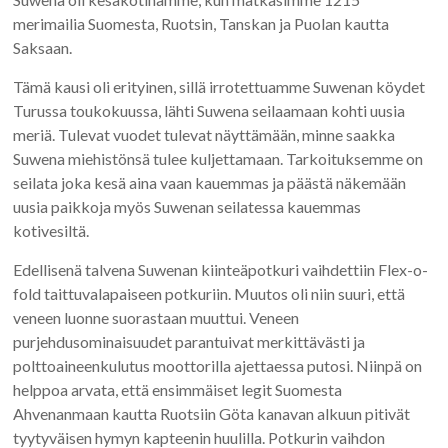
merimailia Suomesta, Ruotsin, Tanskan ja Puolan kautta
Saksaan.
Tämä kausi oli erityinen, sillä irrotettuamme Suwenan köydet
Turussa toukokuussa, lähti Suwena seilaamaan kohti uusia
meriä. Tulevat vuodet tulevat näyttämään, minne saakka
Suwena miehistönsä tulee kuljettamaan. Tarkoituksemme on
seilata joka kesä aina vaan kauemmas ja päästä näkemään
uusia paikkoja myös Suwenan seilatessa kauemmas
kotivesiltä.
Edellisenä talvena Suwenan kiinteäpotkuri vaihdettiin Flex-o-
fold taittuvalapaiseen potkuriin. Muutos oli niin suuri, että
veneen luonne suorastaan muuttui. Veneen
purjehdusominaisuudet parantuivat merkittävästi ja
polttoaineenkulutus moottorilla ajettaessa putosi. Niinpä on
helppoa arvata, että ensimmäiset legit Suomesta
Ahvenanmaan kautta Ruotsiin Göta kanavan alkuun pitivät
tyytyväisen hymyn kapteenin huulilla. Potkurin vaihdon