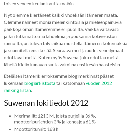
toisen veneen keulan kautta maihin.
Nyt olemme kiertäneet kaikki yhdeksän Itämeren maata.
Olemme nähneet monia mielenkiintoisia ja mieleenpainuvia
paikkoja oman Itämeremme eri puolilta. Vaikka valtavasti
jäikin tutkimattomia lahdelmia ja poukamia kotivesistön
rannoilta, on tuleva talvi aikaa muistella Itämeren kokemuksia
ja suunnitella ensi kesää. Seuraava meri ja uudet veneilymaat
odottavat meitä. Kuten myös Suwena, joka odottaa meitä
lähellä Kielin kanavan suuta valmiina ensi kesän haasteisiin.
Eteläisen Itämerikierroksemme blogimerkinnät pääset
lukemaan
blogiarkistosta
tai katsomaan
vuoden 2012
ranking listan
.
Suwenan lokitiedot 2012
Merimailit: 1213 M, joista purjeilla 36 %,
moottoripurjehtien 3 % ja koneajoa 61 %
Moottoritunnit: 168 h