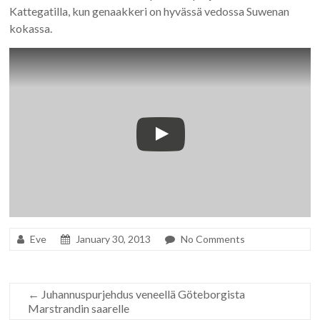
Kattegatilla, kun genaakkeri on hyvässä vedossa Suwenan
kokassa.
Eve
January 30, 2013
No Comments
←
Juhannuspurjehdus veneellä Göteborgista
Marstrandin saarelle