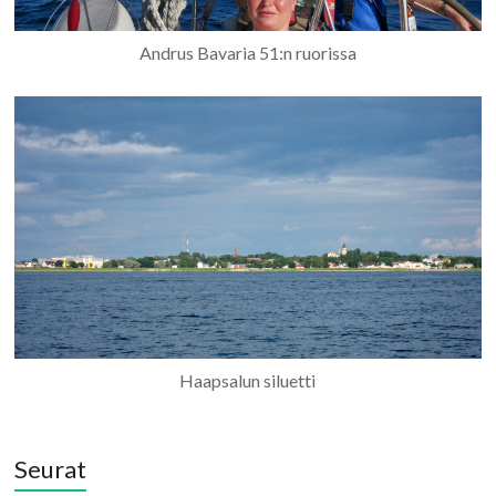
Andrus Bavaria 51:n ruorissa
Haapsalun siluetti
Seurat