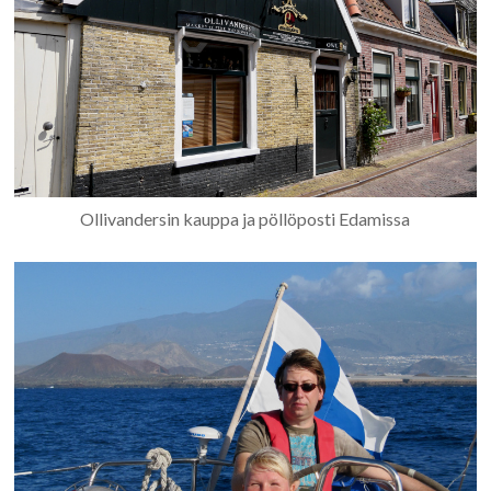
Ollivandersin kauppa ja pöllöposti Edamissa