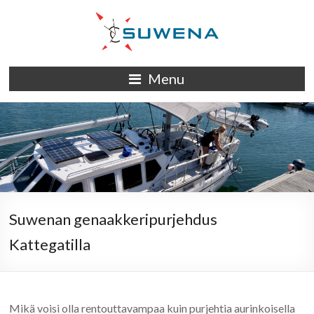
Skip
to
content
S/Y
Menu
Suwena
Suwenan genaakkeripurjehdus
Kattegatilla
Mikä voisi olla rentouttavampaa kuin purjehtia aurinkoisella