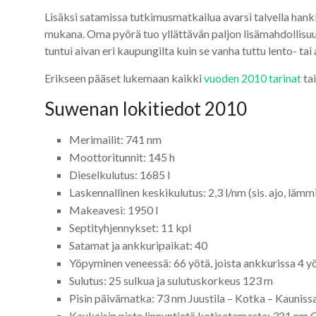
Lisäksi satamissa tutkimusmatkailua avarsi talvella ha
mukana. Oma pyörä tuo yllättävän paljon lisämahdollisuu
tuntui aivan eri kaupungilta kuin se vanha tuttu lento- 
Erikseen pääset lukemaan kaikki
vuoden 2010 tarinat
ta
Suwenan lokitiedot 2010
Merimailit: 741 nm
Moottoritunnit: 145 h
Dieselkulutus: 1685 l
Laskennallinen keskikulutus: 2,3 l/nm (sis. ajo, lämm
Makeavesi: 1950 l
Septityhjennykset: 11 kpl
Satamat ja ankkuripaikat: 40
Yöpyminen veneessä: 66 yötä, joista ankkurissa 4 y
Sulutus: 25 sulkua ja sulutuskorkeus 123 m
Pisin päivämatka: 73 nm Juustila – Kotka – Kauniss
Kaukaisin piste linnuntietä kotisatamasta: 321 nm