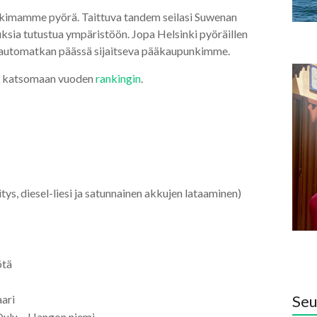
nkkimamme pyörä. Taittuva tandem seilasi Suwenan
ksia tutustua ympäristöön. Jopa Helsinki pyöräillen
tai automatkan päässä sijaitseva pääkaupunkimme.
i katsomaan vuoden
rankingin
.
itys, diesel-liesi ja satunnainen akkujen lataaminen)
ötä
Seu
aari
 Oulu – Hangon niemi