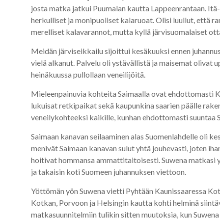
josta matka jatkui Puumalan kautta Lappeenrantaan. Itä
herkulliset ja monipuoliset kalaruoat. Olisi luullut, että 
merelliset kalavarannot, mutta kyllä järvisuomalaiset otta
Meidän järviseikkailu sijoittui kesäkuuksi ennen juhann
vielä alkanut. Palvelu oli ystävällistä ja maisemat olivat 
heinäkuussa pullollaan veneilijöitä.
Mieleenpainuvia kohteita Saimaalla ovat ehdottomasti Ko
lukuisat retkipaikat sekä kaupunkina saarien päälle rak
veneilykohteeksi kaikille, kunhan ehdottomasti suuntaa 
Saimaan kanavan seilaaminen alas Suomenlahdelle oli kes
menivät Saimaan kanavan sulut yhtä jouhevasti, joten ih
hoitivat hommansa ammattitaitoisesti. Suwena matkasi yl
ja takaisin koti Suomeen juhannuksen viettoon.
Yöttömän yön Suwena vietti Pyhtään Kaunissaaressa Kot
Kotkan, Porvoon ja Helsingin kautta kohti helminä siint
matkasuunnitelmiin tulikin sitten muutoksia, kun Suwen