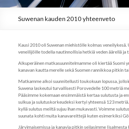
Suwenan kauden 2010 yhteenveto
Kausi 2010 oli Suwenan miehistölle kolmas veneilykesä.
veneilijöille todella nautinnollisia hetkiä veden äärellä
Alkuperäinen matkasuunnitelmamme oli kiertää Suomi ymp
kanavan kautta merelle sekä Suomen rannikkoa pitkin tak
Matkamme alkoi suunnitellusti toukokuun lopussa, jolloi
Suwena laskeutui turvallisesti Porovedelle 100 metriä m
Pääsimme kokemaan ensimmäistä kertaa sulutusta ja en
sulkua ja sulutuskorkeudeksi kertyi yhteensä 123 metriä
kyllä sulutus meiltä sujuu ihan mukavasti. Voimme sulut
suunata kohti muita kanavareittejä kuten esimerkiksi G
Järvimaisemissa ja kanavia pitkin seilasimme Iisalmesta 