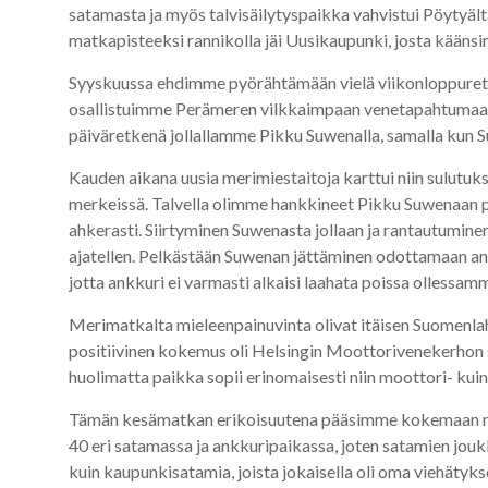
satamasta ja myös talvisäilytyspaikka vahvistui Pöytyäl
matkapisteeksi rannikolla jäi Uusikaupunki, josta kään
Syyskuussa ehdimme pyörähtämään vielä viikonloppuretki
osallistuimme Perämeren vilkkaimpaan venetapahtumaan Röy
päiväretkenä jollallamme Pikku Suwenalla, samalla kun 
Kauden aikana uusia merimiestaitoja karttui niin sulutuks
merkeissä. Talvella olimme hankkineet Pikku Suwenaan p
ahkerasti. Siirtyminen Suwenasta jollaan ja rantautuminen
ajatellen. Pelkästään Suwenan jättäminen odottamaan ankk
jotta ankkuri ei varmasti alkaisi laahata poissa ollessam
Merimatkalta mieleenpainuvinta olivat itäisen Suomenla
positiivinen kokemus oli Helsingin Moottorivenekerhon
huolimatta paikka sopii erinomaisesti niin moottori- kuin
Tämän kesämatkan erikoisuutena pääsimme kokemaan nii
40 eri satamassa ja ankkuripaikassa, joten satamien jou
kuin kaupunkisatamia, joista jokaisella oli oma viehätykse