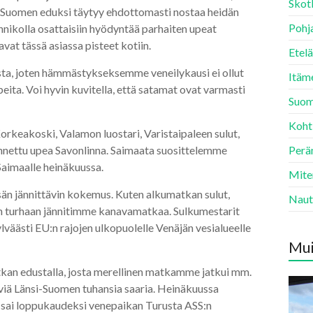
Skotl
-Suomen eduksi täytyy ehdottomasti nostaa heidän
Pohj
rannikolla osattaisiin hyödyntää parhaiten upeat
vat tässä asiassa pisteet kotiin.
Etelä
usta, joten hämmästykseksemme veneilykausi ei ollut
Itäme
upeita. Voi hyvin kuvitella, että satamat ovat varmasti
Suom
Kohti
rkeakoski, Valamon luostari, Varistaipaleen sulut,
ennettu upea Savonlinna. Saimaata suosittelemme
Perä
Saimaalle heinäkuussa.
Miten
än jännittävin kokemus. Kuten alkumatkan sulut,
Naut
an turhaan jännitimme kanavamatkaa. Sulkumestarit
väästi EU:n rajojen ulkopuolelle Venäjän vesialueelle
Mui
kan edustalla, josta merellinen matkamme jatkui mm.
äviä Länsi-Suomen tuhansia saaria. Heinäkuussa
a sai loppukaudeksi venepaikan Turusta ASS:n