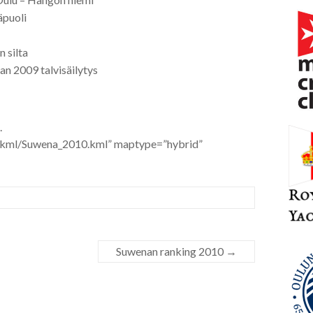
äpuoli
 silta
an 2009 talvisäilytys
.
t/kml/Suwena_2010.kml” maptype=”hybrid”
Suwenan ranking 2010
→