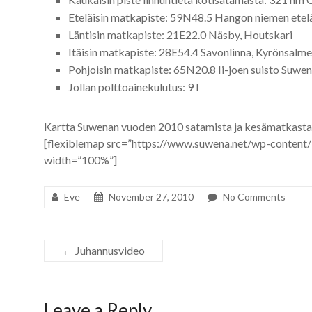
Eteläisin matkapiste: 59N48.5 Hangon niemen etel
Läntisin matkapiste: 21E22.0 Näsby, Houtskari
Itäisin matkapiste: 28E54.4 Savonlinna, Kyrönsalmen
Pohjoisin matkapiste: 65N20.8 Ii-joen suisto Suwen
Jollan polttoainekulutus: 9 l
Kartta Suwenan vuoden 2010 satamista ja kesämatkasta
[flexiblemap src=”https://www.suwena.net/wp-conten
width=”100%”]
Eve
November 27, 2010
No Comments
←
Juhannusvideo
Leave a Reply