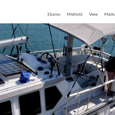
Etusivu
Miehistö
Vene
Matk