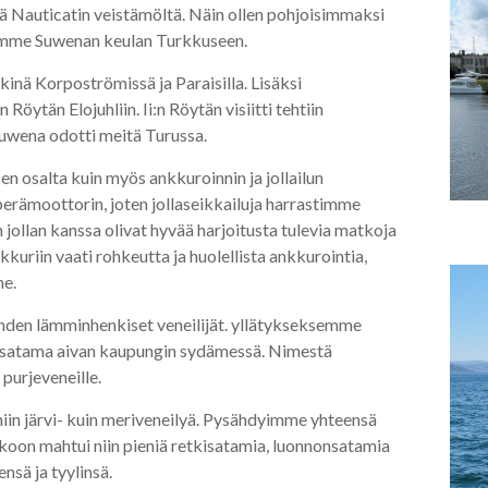
tä Nauticatin veistämöltä. Näin ollen pohjoisimmaksi
simme Suwenan keulan Turkkuseen.
nä Korpoströmissä ja Paraisilla. Lisäksi
tän Elojuhliin. Ii:n Röytän visiitti tehtiin
Suwena odotti meitä Turussa.
en osalta kuin myös ankkuroinnin ja jollailun
erämoottorin, joten jollaseikkailuja harrastimme
 jollan kanssa olivat hyvää harjoitusta tulevia matkoja
uriin vaati rohkeutta ja huolellista ankkurointia,
me.
hden lämminhenkiset veneilijät. yllätykseksemme
 satama aivan kaupungin sydämessä. Nimestä
 purjeveneille.
n järvi- kuin meriveneilyä. Pysähdyimme yhteensä
kkoon mahtui niin pieniä retkisatamia, luonnonsatamia
nsä ja tyylinsä.