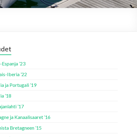
udet
-Espanja ’23
is-Iberia ’22
ia ja Portugali ’19
ia ’18
janlahti ’17
gne ja Kanaalisaaret ’16
nista Bretagneen ’15