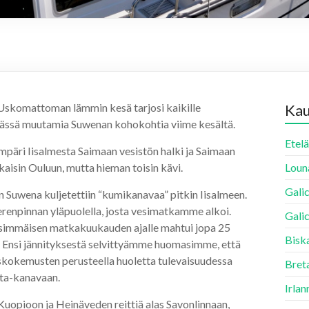
 Uskomattoman lämmin kesä tarjosi kaikille
Ka
 ja tässä muutamia Suwenan kohokohtia viime kesältä.
Etelä
äri Iisalmesta Saimaan vesistön halki ja Saimaan
aisin Ouluun, mutta hieman toisin kävi.
Louna
Galic
n Suwena kuljetettiin “kumikanavaa” pitkin Iisalmeen.
erenpinnan yläpuolella, josta vesimatkamme alkoi.
Galic
simmäisen matkakuukauden ajalle mahtui jopa 25
Biska
. Ensi jännityksestä selvittyämme huomasimme, että
uskokemusten perusteella huoletta tulevaisuudessa
Breta
öta-kanavaan.
Irlan
Kuopioon ja Heinäveden reittiä alas Savonlinnaan,