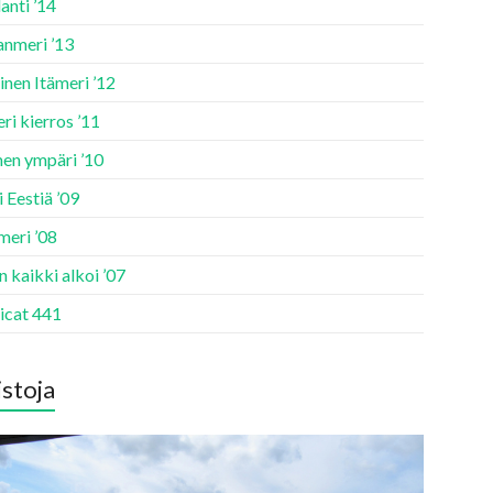
anti ’14
anmeri ’13
inen Itämeri ’12
ri kierros ’11
en ympäri ’10
 Eestiä ’09
meri ’08
 kaikki alkoi ’07
icat 441
stoja