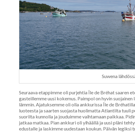
Suwena lähdöss
Seuraava etappimme oli purjehtia Île de Bréhat saaren et
gasteillemme uusi kokemus. Paimpol on hyvin suojainen läns
lämmin. Ajatuksemme oli olla ankkurissa Île de Bréhatilla 
luoteesta ja saarten suojasta huolimatta Atlantilta tuuli p
suorilta kunnolla ja jouduimme vaihtamaan paikkaa. Pidi
jatkaa matkaa. Pian ankkuri oli ylhäällä ja uusi pläni te
edustalle ja laskimme uudestaan koukun. Päivän legiksi tu