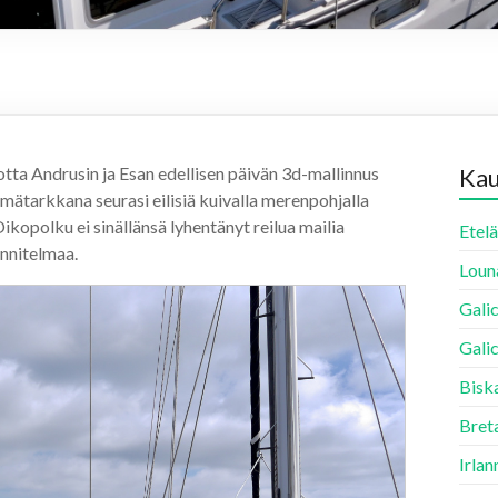
tta Andrusin ja Esan edellisen päivän 3d-mallinnus
Ka
ilmätarkkana seurasi eilisiä kuivalla merenpohjalla
kopolku ei sinällänsä lyhentänyt reilua mailia
Etelä
unnitelmaa.
Louna
Galic
Galic
Biska
Breta
Irlan