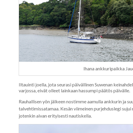
Ihana ankkuripaikka Jau
Iltauinti joella, jota seurasi päivällinen Suwenan keinahd
varjossa, eivät olleet lainkaan hassumpi päätös päivälle.
Rauhallisen yön jälkeen nostimme aamulla ankkurin ja s
talvehtimissatamaa. Kesän viimeinen purjehduslegi sujui ra
jotenkin aivan erityisesti nautiskella.