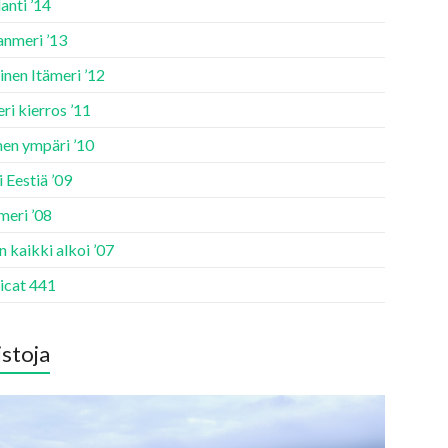
anti ’14
anmeri ’13
inen Itämeri ’12
ri kierros ’11
en ympäri ’10
 Eestiä ’09
meri ’08
 kaikki alkoi ’07
icat 441
stoja