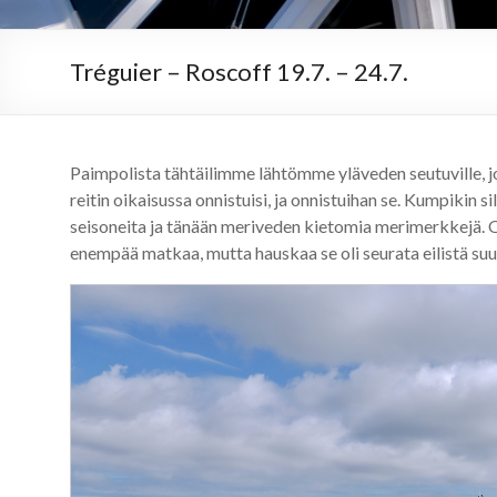
Tréguier – Roscoff 19.7. – 24.7.
Paimpolista tähtäilimme lähtömme yläveden seutuville, jo
reitin oikaisussa onnistuisi, ja onnistuihan se. Kumpikin s
seisoneita ja tänään meriveden kietomia merimerkkejä. Oi
enempää matkaa, mutta hauskaa se oli seurata eilistä su