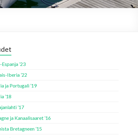
udet
-Espanja ’23
is-Iberia ’22
ia ja Portugali ’19
ia ’18
janlahti ’17
gne ja Kanaalisaaret ’16
nista Bretagneen ’15