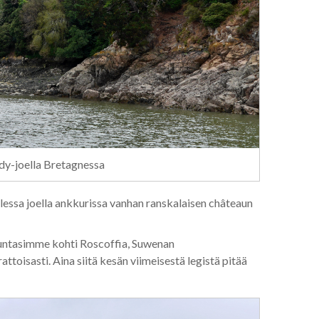
dy-joella Bretagnessa
ellessa joella ankkurissa vanhan ranskalaisen châteaun
uuntasimme kohti Roscoffia, Suwenan
ttoisasti. Aina siitä kesän viimeisestä legistä pitää