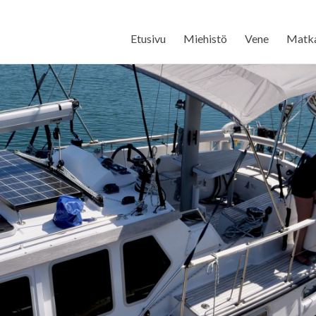
Etusivu
Miehistö
Vene
Matk