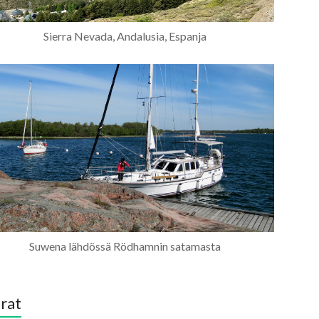
Sierra Nevada, Andalusia, Espanja
Suwena lähdössä Rödhamnin satamasta
rat