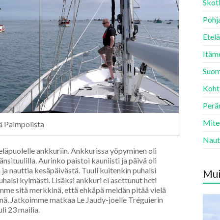
Skotl
Pohj
Etelä
Itäme
Suom
Kohti
Perä
Miten
ä Paimpolista
Naut
eläpuolelle ankkuriin. Ankkurissa yöpyminen oli
ituulilla. Aurinko paistoi kauniisti ja päivä oli
ja nauttia kesäpäivästä. Tuuli kuitenkin puhalsi
Mui
uhalsi kylmästi. Lisäksi ankkuri ei asettunut heti
mme sitä merkkinä, että ehkäpä meidän pitää vielä
htynä. Jatkoimme matkaa Le Jaudy-joelle Tréguierin
li 23 mailia.