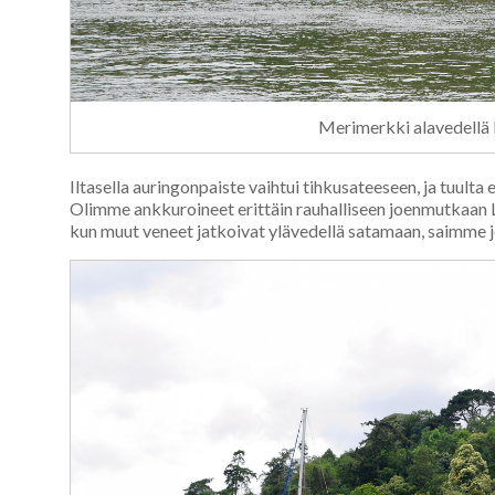
Merimerkki alavedellä 
Iltasella auringonpaiste vaihtui tihkusateeseen, ja tuulta e
Olimme ankkuroineet erittäin rauhalliseen joenmutkaan Le
kun muut veneet jatkoivat ylävedellä satamaan, saimme 