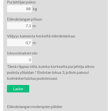
Purjehtijan paino:
kg
Elämänlangan pituus:
m
Väljyys kannesta keskeltä elämänlankaa:
m
Iskuvoimakerroin:
Tämä riippuu siitä, kuinka korkealta purjehtija aikoo
pudota ylilaidan ? Ehdotan lukua 3, jolloin painosi
kolminkertaistuu pudotessasi.
Elämänlangan molempien päiden