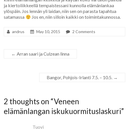
ja kiertoliikkeellä tempaistessani kunnolla elämänlankaa
ylöspäin. Jos lennän yli laidan, niin sen on parasta tapahtua
satamassa
Jos en, niin silloin kaikki on toimintakunnossa.
andrus
May 10, 2015
2 Comments
←
Arran saari ja Culzean linna
Bangor, Pohjois-Irlanti 7.5. – 10.5.
→
2 thoughts on “
Veneen
elämänlangan iskukuormituslaskuri
”
Tuovi