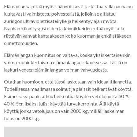
Elämänlanka pitää myös säännöllisesti tarkistaa, sillä nauha on
luultavasti valmistettu polyesteristä, jolloin se altistuu
auringon ultraviolettisäteilylle ja heikentyy ajan myötä.
Nauhan kiinnityspisteiden ja kiinnikkeiden pitää myös olla
riittävän vahvat kantaakseen koko kuorman ja ehkäistäkseen
onnettomuuden.
Elämänlangan kuormitus on valtava, koska yksinkertainenkin
voima moninkertaistuu elämänlangan rikauksessa. Tässä on
laskuri veneen elämänlangan voiman vahvuudesta.
Otathan huomioon, että tässä lasketaan vain ideaalitilannetta.
Todellisessa maailmassa solmut ja pleissit heikentävät köyttä.
Esimerkiksi paalusolmu heikentää köyden vetolujuutta 30 % –
40 %. Sen lisäksi tulisi käyttää turvakerrointa. Älä käytä
köyttä, jonka vetolujuus on vain 2000 kg, mikäli laskelman
tulos on 2000 kg.