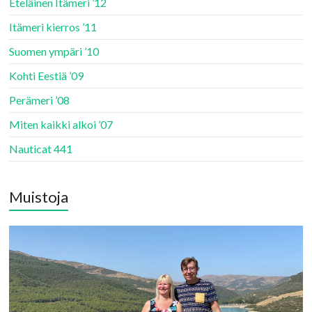
Eteläinen Itämeri ’12
Itämeri kierros ’11
Suomen ympäri ’10
Kohti Eestiä ’09
Perämeri ’08
Miten kaikki alkoi ’07
Nauticat 441
Muistoja