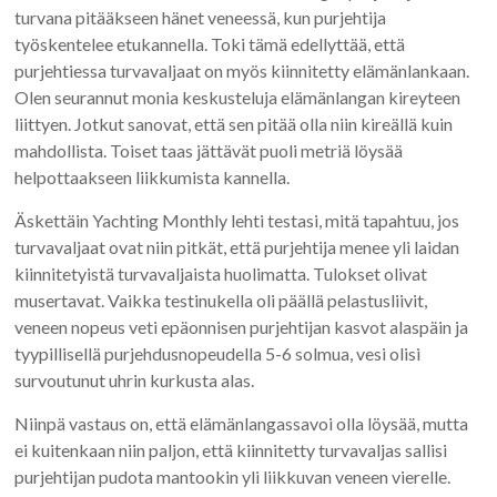
turvana pitääkseen hänet veneessä, kun purjehtija
työskentelee etukannella. Toki tämä edellyttää, että
purjehtiessa turvavaljaat on myös kiinnitetty elämänlankaan.
Olen seurannut monia keskusteluja elämänlangan kireyteen
liittyen. Jotkut sanovat, että sen pitää olla niin kireällä kuin
mahdollista. Toiset taas jättävät puoli metriä löysää
helpottaakseen liikkumista kannella.
Äskettäin Yachting Monthly lehti testasi, mitä tapahtuu, jos
turvavaljaat ovat niin pitkät, että purjehtija menee yli laidan
kiinnitetyistä turvavaljaista huolimatta. Tulokset olivat
musertavat. Vaikka testinukella oli päällä pelastusliivit,
veneen nopeus veti epäonnisen purjehtijan kasvot alaspäin ja
tyypillisellä purjehdusnopeudella 5-6 solmua, vesi olisi
survoutunut uhrin kurkusta alas.
Niinpä vastaus on, että elämänlangassavoi olla löysää, mutta
ei kuitenkaan niin paljon, että kiinnitetty turvavaljas sallisi
purjehtijan pudota mantookin yli liikkuvan veneen vierelle.