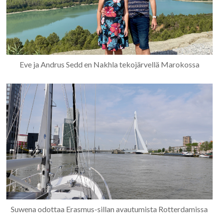
Eve ja Andrus Sedd en Nakhla tekojärvellä Marokossa
Suwena odottaa Erasmus-sillan avautumista Rotterdamissa