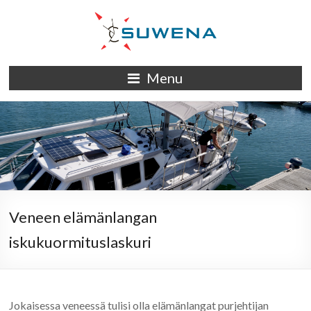
Skip
to
content
S/Y
Menu
Suwena
Veneen elämänlangan
iskukuormituslaskuri
Jokaisessa veneessä tulisi olla elämänlangat purjehtijan