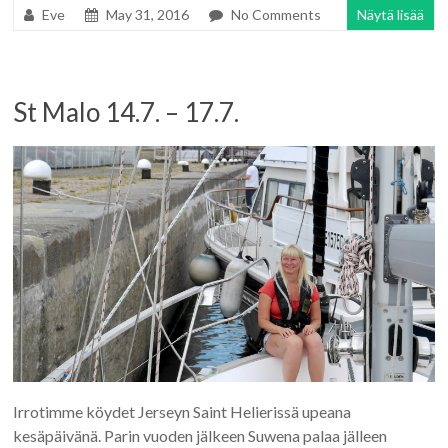
Eve
May 31, 2016
No Comments
Näytä lisää
St Malo 14.7. – 17.7.
Irrotimme köydet Jerseyn Saint Helierissä upeana
kesäpäivänä. Parin vuoden jälkeen Suwena palaa jälleen