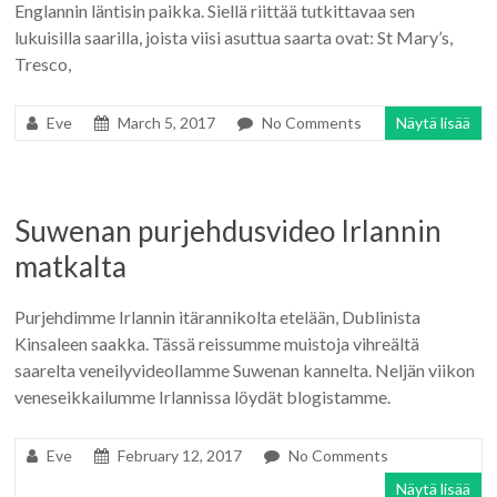
Englannin läntisin paikka. Siellä riittää tutkittavaa sen
lukuisilla saarilla, joista viisi asuttua saarta ovat: St Mary’s,
Tresco,
Eve
March 5, 2017
No Comments
Näytä lisää
Suwenan purjehdusvideo Irlannin
matkalta
Purjehdimme Irlannin itärannikolta etelään, Dublinista
Kinsaleen saakka. Tässä reissumme muistoja vihreältä
saarelta veneilyvideollamme Suwenan kannelta. Neljän viikon
veneseikkailumme Irlannissa löydät blogistamme.
Eve
February 12, 2017
No Comments
Näytä lisää