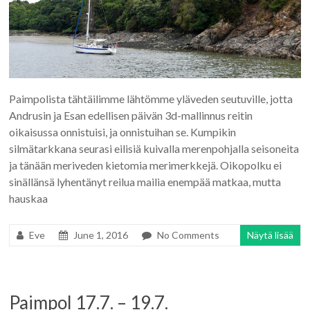
Paimpolista tähtäilimme lähtömme yläveden seutuville, jotta
Andrusin ja Esan edellisen päivän 3d-mallinnus reitin
oikaisussa onnistuisi, ja onnistuihan se. Kumpikin
silmätarkkana seurasi eilisiä kuivalla merenpohjalla seisoneita
ja tänään meriveden kietomia merimerkkejä. Oikopolku ei
sinällänsä lyhentänyt reilua mailia enempää matkaa, mutta
hauskaa
Eve
June 1, 2016
No Comments
Näytä lisää
Paimpol 17.7. – 19.7.