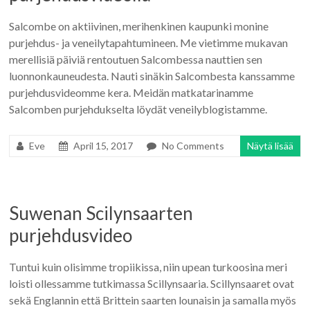
Salcombe on aktiivinen, merihenkinen kaupunki monine
purjehdus- ja veneilytapahtumineen. Me vietimme mukavan
merellisiä päiviä rentoutuen Salcombessa nauttien sen
luonnonkauneudesta. Nauti sinäkin Salcombesta kanssamme
purjehdusvideomme kera. Meidän matkatarinamme
Salcomben purjehdukselta löydät veneilyblogistamme.
Eve
April 15, 2017
No Comments
Näytä lisää
Suwenan Scilynsaarten
purjehdusvideo
Tuntui kuin olisimme tropiikissa, niin upean turkoosina meri
loisti ollessamme tutkimassa Scillynsaaria. Scillynsaaret ovat
sekä Englannin että Brittein saarten lounaisin ja samalla myös