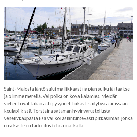
Saint-Malosta lähtö sujui mallikkaasti ja pian sulku jäi taakse
ja olimme merellä. Velipoika on kova kalamies. Meidän
vieheet ovat tähän asti pysyneet tiukasti säilytysrasioissaan
keulapiikissä. Torstaina sataman hyvinvarustellusta
veneilykaupasta Esa valikoi asiantuntevasti pitkäsiiman, jonka
ensi kaste on tarkoitus tehdä matkalla