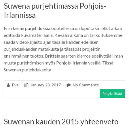
Suwena purjehtimassa Pohjois-
Irlannissa
Ensi kesän purjehduksia odotellessa on lopultakin ollut aikaa
editoida kuvamateriaalia. Kevään aikana on tarkoituksemme
saada videokirjasto ajan tasalle kahden edellisen
purjehduskauden matskusta ja tässäpäs projektin
ensimmäinen tuotos. Brittein saarten kierros edellyttää ilman
muuta purjehtimisen myös Pohjois-Irlannin vesillä. Tässä
Suwenan purjehdukselta
Eve
January 28, 2017
No Comments
Näytä lisää
Suwenan kauden 2015 yhteenveto