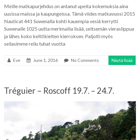
Meille matkapurjehdus on antanut upeita kokemuksia aina
uusissa maissa ja kaupungeissa. Tämä viides matkavuosi 2015
Nauticat 441 Suwenalla kohti kauempia vesiä kerrytti
Suwenalle 1025 uutta merimailia lisää, seitsemän vieraslippua
ja lähes koko kelttikielten kierroksen. Paljolti myös
seilasimme reilu tuhat vuotta
Eve
June 1, 2016
No Comments
Näytä lisää
Tréguier – Roscoff 19.7. – 24.7.