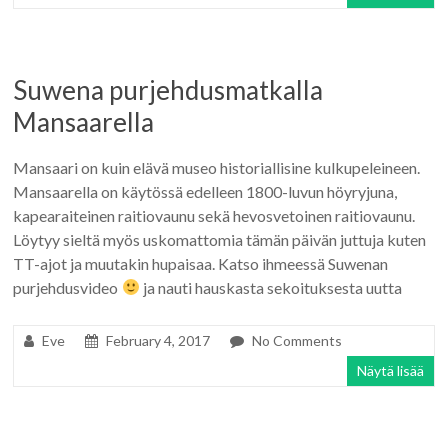
Suwena purjehdusmatkalla
Mansaarella
Mansaari on kuin elävä museo historiallisine kulkupeleineen.
Mansaarella on käytössä edelleen 1800-luvun höyryjuna,
kapearaiteinen raitiovaunu sekä hevosvetoinen raitiovaunu.
Löytyy sieltä myös uskomattomia tämän päivän juttuja kuten
TT-ajot ja muutakin hupaisaa. Katso ihmeessä Suwenan
purjehdusvideo
ja nauti hauskasta sekoituksesta uutta
Eve
February 4, 2017
No Comments
Näytä lisää