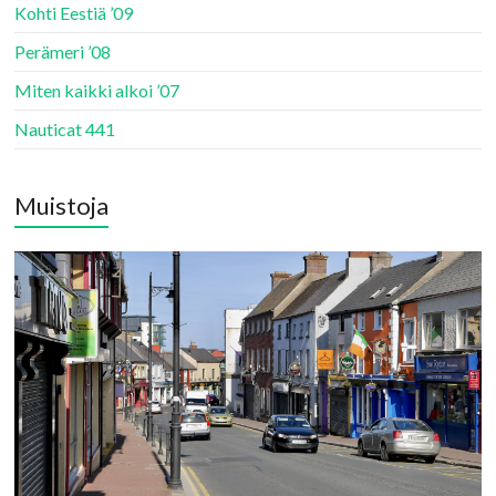
Kohti Eestiä ’09
Perämeri ’08
Miten kaikki alkoi ’07
Nauticat 441
Muistoja