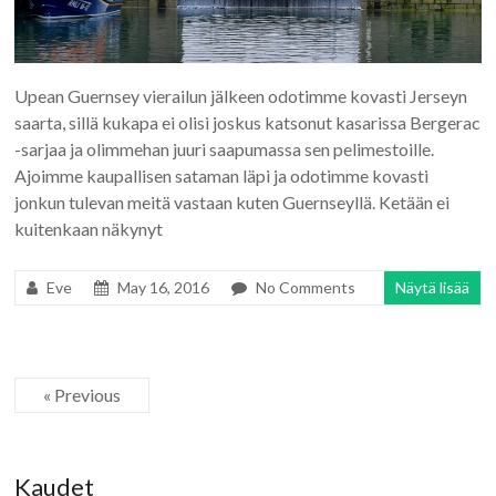
Upean Guernsey vierailun jälkeen odotimme kovasti Jerseyn
saarta, sillä kukapa ei olisi joskus katsonut kasarissa Bergerac
-sarjaa ja olimmehan juuri saapumassa sen pelimestoille.
Ajoimme kaupallisen sataman läpi ja odotimme kovasti
jonkun tulevan meitä vastaan kuten Guernseyllä. Ketään ei
kuitenkaan näkynyt
Eve
May 16, 2016
No Comments
Näytä lisää
« Previous
Kaudet