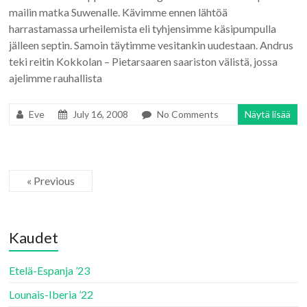
mailin matka Suwenalle. Kävimme ennen lähtöä
harrastamassa urheilemista eli tyhjensimme käsipumpulla
jälleen septin. Samoin täytimme vesitankin uudestaan. Andrus
teki reitin Kokkolan – Pietarsaaren saariston välistä, jossa
ajelimme rauhallista
Eve
July 16, 2008
No Comments
Näytä lisää
« Previous
Kaudet
Etelä-Espanja ’23
Lounais-Iberia ’22