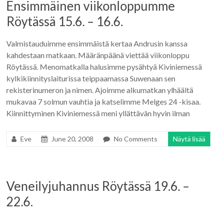
Ensimmäinen viikonloppumme
Röytässä 15.6. – 16.6.
Valmistauduimme ensimmäistä kertaa Andrusin kanssa
kahdestaan matkaan. Määränpäänä viettää viikonloppu
Röytässä. Menomatkalla halusimme pysähtyä Kiviniemessä
kylkikiinnityslaiturissa teippaamassa Suwenaan sen
rekisterinumeron ja nimen. Ajoimme alkumatkan ylhäältä
mukavaa 7 solmun vauhtia ja katselimme Melges 24 -kisaa.
Kiinnittyminen Kiviniemessä meni yllättävän hyvin ilman
Eve
June 20, 2008
No Comments
Näytä lisää
Veneilyjuhannus Röytässä 19.6. –
22.6.