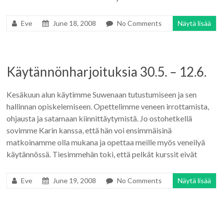
Eve
June 18, 2008
No Comments
Näytä lisää
Käytännönharjoituksia 30.5. – 12.6.
Kesäkuun alun käytimme Suwenaan tutustumiseen ja sen
hallinnan opiskelemiseen. Opettelimme veneen irrottamista,
ohjausta ja satamaan kiinnittäytymistä. Jo ostohetkellä
sovimme Karin kanssa, että hän voi ensimmäisinä
matkoinamme olla mukana ja opettaa meille myös veneilyä
käytännössä. Tiesimmehän toki, että pelkät kurssit eivät
Eve
June 19, 2008
No Comments
Näytä lisää