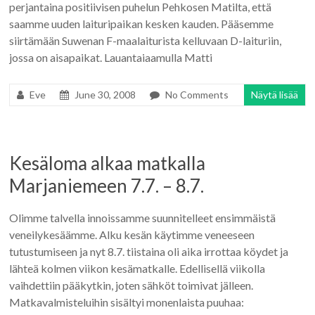
perjantaina positiivisen puhelun Pehkosen Matilta, että
saamme uuden laituripaikan kesken kauden. Pääsemme
siirtämään Suwenan F-maalaiturista kelluvaan D-laituriin,
jossa on aisapaikat. Lauantaiaamulla Matti
Eve
June 30, 2008
No Comments
Näytä lisää
Kesäloma alkaa matkalla
Marjaniemeen 7.7. – 8.7.
Olimme talvella innoissamme suunnitelleet ensimmäistä
veneilykesäämme. Alku kesän käytimme veneeseen
tutustumiseen ja nyt 8.7. tiistaina oli aika irrottaa köydet ja
lähteä kolmen viikon kesämatkalle. Edellisellä viikolla
vaihdettiin pääkytkin, joten sähköt toimivat jälleen.
Matkavalmisteluihin sisältyi monenlaista puuhaa: