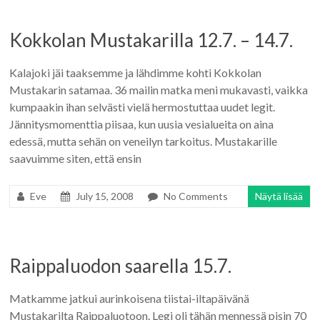
Kokkolan Mustakarilla 12.7. – 14.7.
Kalajoki jäi taaksemme ja lähdimme kohti Kokkolan
Mustakarin satamaa. 36 mailin matka meni mukavasti, vaikka
kumpaakin ihan selvästi vielä hermostuttaa uudet legit.
Jännitysmomenttia piisaa, kun uusia vesialueita on aina
edessä, mutta sehän on veneilyn tarkoitus. Mustakarille
saavuimme siten, että ensin
Eve
July 15, 2008
No Comments
Näytä lisää
Raippaluodon saarella 15.7.
Matkamme jatkui aurinkoisena tiistai-iltapäivänä
Mustakarilta Raippaluotoon. Legi oli tähän mennessä pisin 70