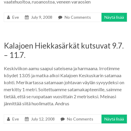
vaatehuoltoa, ruoanostoa, veneen varaosien
Eve
July 9, 2008
No Comments
Näytä lisää
Kalajoen Hiekkasärkät kutsuvat 9.7.
– 11.7.
Keskiviikon aamu saapui sateisena ja harmaana. Irrotimme
köydet 13.05 ja matka alkoi Kalajoen Keskuskarin satamaa
kohti. Merikartassa satamaan johtavan väylän syvyydeksi on
merkitty 1 metri. Soitettuamme satamakapteenille, saimme
tietää, että se ruopataan vuosittain 2 metriseksi. Meinasi
jännittää siitä huolimatta. Andrus
Eve
July 12, 2008
No Comments
Näytä lisää