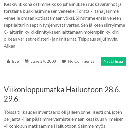
Keskiviikkona ostimme koko juhannuksen ruokavarannot ja
torstaina bunkrasimme sen veneelle. Torstai-iltana jäimme
veneelle omaan kotisatamaan yöksi. Siirsimme ensin veneen
septilaituriin septin tyhjennystä varten. Sen jälkeen siirryimme
C-laituriin kylkikiinnitykseen laittamaan molempiin kylkiin
oikean väriset rekisteri- ja nimitarrat. Teippaus sujui hyvin.
Aikaa
Eve
June 24, 2008
No Comments
Näytä lisää
Viikonloppumatka Hailuotoon 28.6. –
29.6.
Töissä tilikauden inventaario oli jälleen onnellisesti ohi, joten
perjantai-illan pääsimme valmistelemaan kesäkuun viimeisen
viikonlopun matkaamme Hailuotoon. Saimme myös