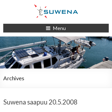
Skip
to
content
S/Y
Menu
Suwena
Archives
Suwena saapuu 20.5.2008